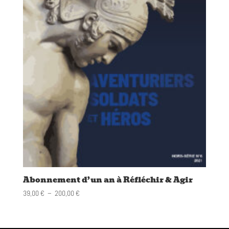
Abonnement d’un an à Réfléchir & Agir
Plage
39,00
€
–
200,00
€
de
prix :
39,00 €