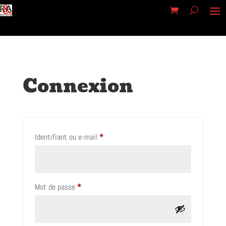
Connexion
Obligatoire
Identifiant ou e-mail
*
Obligatoire
Mot de passe
*