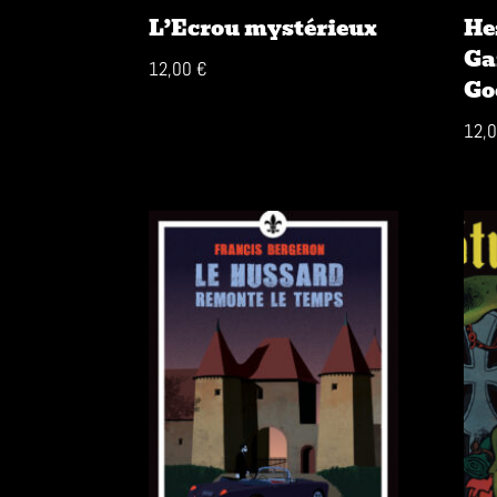
L’Ecrou mystérieux
He
Ga
12,00
€
Go
12,