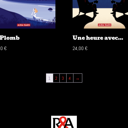
 Plomb
Une heure avec…
00
€
24,00
€
1
2
3
4
→