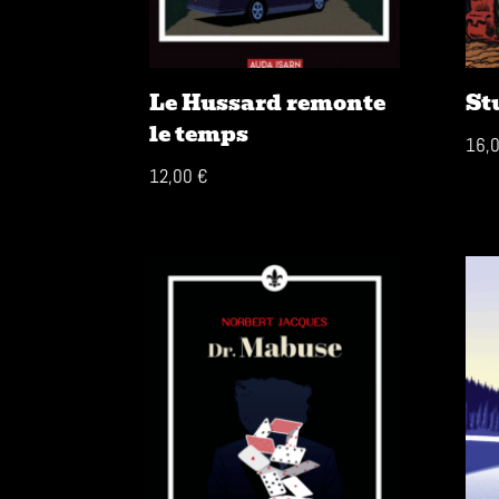
Le Hussard remonte
St
le temps
16,
12,00
€