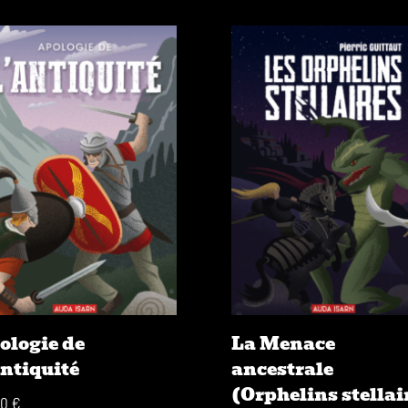
ologie de
La Menace
Antiquité
ancestrale
(Orphelins stellai
00
€