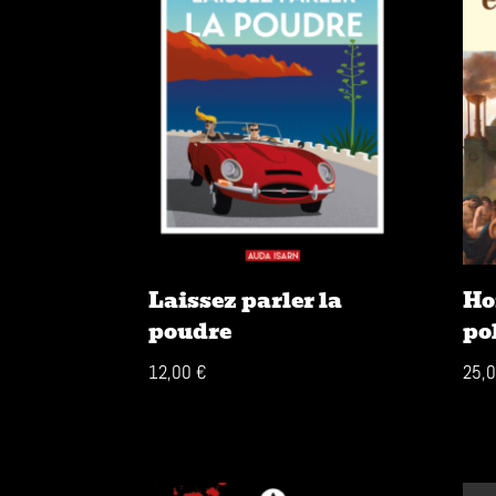
plus
ancien
Laissez parler la
Ho
poudre
po
12,00
€
25,