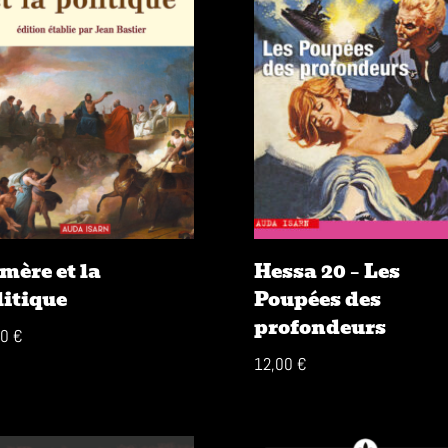
mère et la
Hessa 20 – Les
litique
Poupées des
profondeurs
00
€
12,00
€