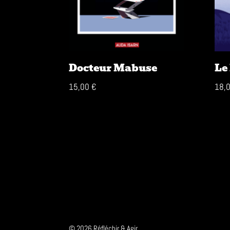
Docteur Mabuse
Le
15,00
€
18,
© 2026 Réfléchir & Agir