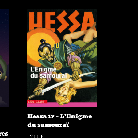
Hessa 17 – L’Enigme
du samouraï
res
12,00
€