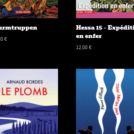
urmtruppen
Hessa 15 – Expédit
en enfer
00
€
12,00
€