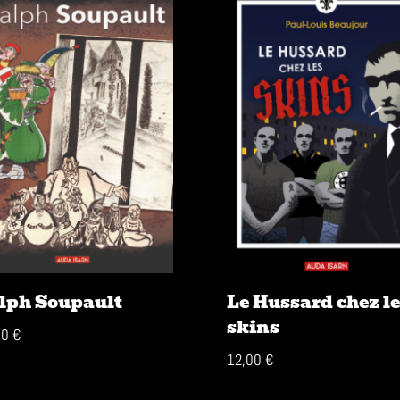
lph Soupault
Le Hussard chez le
skins
00
€
12,00
€