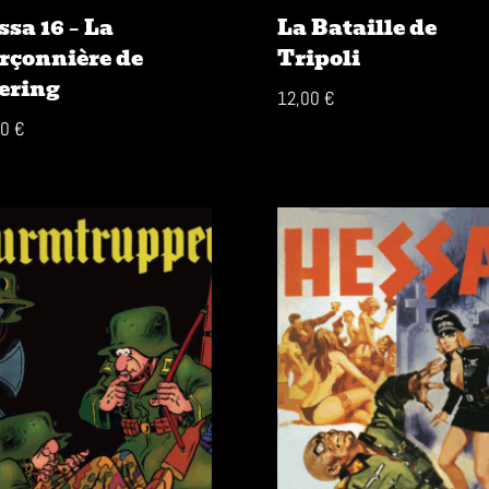
ssa 16 – La
La Bataille de
rçonnière de
Tripoli
ering
12,00
€
00
€