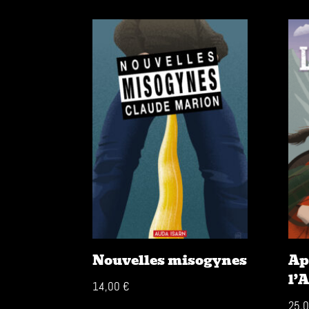
Nouvelles misogynes
Ap
l’
14,00
€
25,