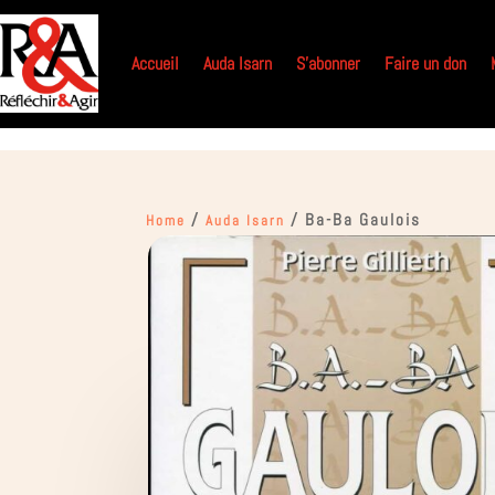
Accueil
Auda Isarn
S’abonner
Faire un don
/
/ Ba-Ba Gaulois
Home
Auda Isarn