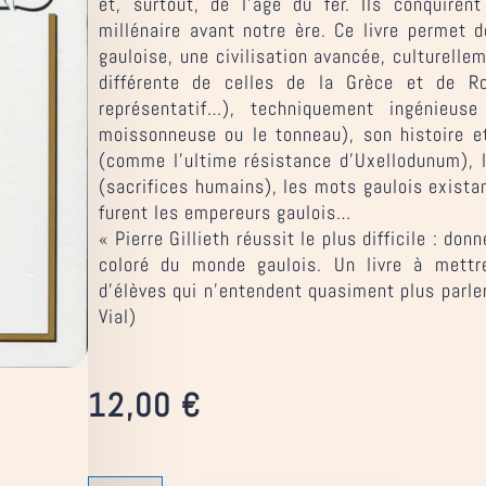
et, surtout, de l’âge du fer. Ils conquiren
millénaire avant notre ère. Ce livre permet de
gauloise, une civilisation avancée, culturelle
différente de celles de la Grèce et de Rom
représentatif…), techniquement ingénieus
moissonneuse ou le tonneau), son histoire 
(comme l’ultime résistance d’Uxellodunum), l
(sacrifices humains), les mots gaulois exista
furent les empereurs gaulois…
« Pierre Gillieth réussit le plus difficile : do
coloré du monde gaulois. Un livre à mett
d’élèves qui n’entendent quasiment plus parler
Vial)
12,00
€