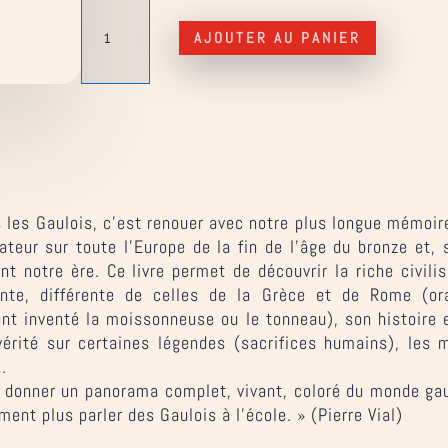
quantité
de
AJOUTER AU PANIER
Ba-
Ba
Gaulois
 les Gaulois, c’est renouer avec notre plus longue mémoire
sateur sur toute l’Europe de la fin de l’âge du bronze et, s
nt notre ère. Ce livre permet de découvrir la riche civilis
ante, différente de celles de la Grèce et de Rome (oral
ont inventé la moissonneuse ou le tonneau), son histoir
vérité sur certaines légendes (sacrifices humains), les
s…
le : donner un panorama complet, vivant, coloré du monde g
ent plus parler des Gaulois à l’école. » (Pierre Vial)