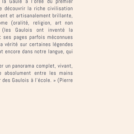
t la Gaule à l’orée du premier
 découvrir la riche civilisation
ment et artisanalement brillante,
e (oralité, religion, art non
e (les Gaulois ont inventé la
et ses pages parfois méconnues
a vérité sur certaines légendes
nt encore dans notre langue, qui
nner un panorama complet, vivant,
re absolument entre les mains
 des Gaulois à l’école. » (Pierre