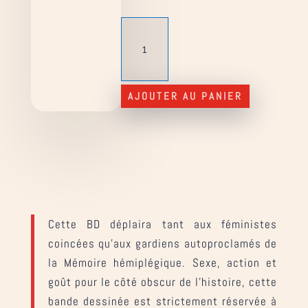
quantité
de
Hessa
1
-
AJOUTER AU PANIER
L'Europe
explose
Cette BD déplaira tant aux féministes
coincées qu’aux gardiens autoproclamés de
la Mémoire hémiplégique. Sexe, action et
goût pour le côté obscur de l’histoire, cette
bande dessinée est strictement réservée à