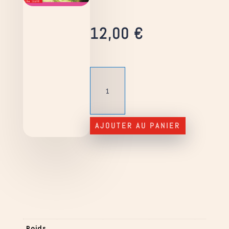
12,00
€
quantité
de
Hessa
11
-
AJOUTER AU PANIER
Mission
au
Loch
Ness
Poids