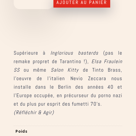
AJOUTER AU PANIER
Berlin,
ordre
de
tuer
Supérieure à
Inglorious basterds
(pas le
remake propret de Tarantino !),
Elsa Fraulein
SS
ou même
Salon Kitty
de Tinto Brass,
l’oeuvre de l’italien Nevio Zeccara nous
installe dans le Berlin des années 40 et
l’Europe occupée, en précurseur du porno nazi
et du plus pur esprit des fumetti 70’s.
(Réfléchir & Agir)
Poids