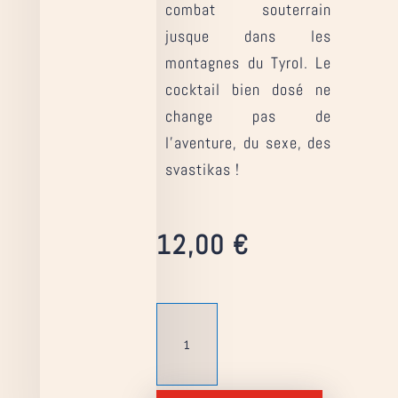
combat souterrain
jusque dans les
montagnes du Tyrol. Le
cocktail bien dosé ne
change pas de
l’aventure, du sexe, des
svastikas !
12,00
€
quantité
de
Hessa
2
-