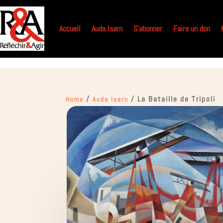
Accueil
Auda Isarn
S’abonner
Faire un don
/
/ La Bataille de Tripoli
Home
Auda Isarn