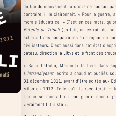
de file du mouvement futuriste ne cachait pas
contraire, il le claironnait. « Pour la guerre
morale éducatrice. » C’est en ces mots, qu’o
Bataille de Tripoli
(en fait, un extrait du ma
exhortait ses compatriotes à se réjouir de part
civilisateurs. C’est aussi dans cet état d’espri
bateau, direction la Libye et le front des troup
« Sa » bataille, Marinetti la livra dans se
L’Intransigeant
, écrits à chaud et publiés so
31 décembre 1911, avant d’être édités aux Edi
Milan en 1912. Telle qu’il la raconterait – l
turque se muerait en une guerre encore ja
« vraiment futuriste ».