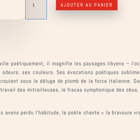
de
AJOUTER AU PANIER
La
Bataille
de
Tripoli
ille poétiquement, il magnifie les paysages libyens – l’oc
es odeurs, ses couleurs. Ses évocations poétiques sublime
oulent sous le déluge de plomb de la force italienne. Son 
e travail des mitrailleuses, le fracas symphonique des obus,
 avons perdu l’habitude, le poète chante « la bravoure vra