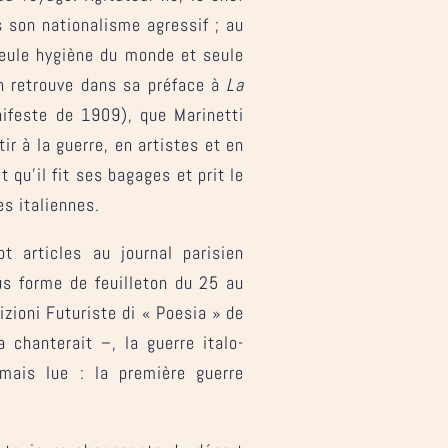
 son nationalisme agressif ; au
, seule hygiène du monde et seule
n retrouve dans sa préface à
La
nifeste de 1909), que Marinetti
ir à la guerre, en artistes et en
t qu’il fit ses bagages et prit le
es italiennes.
pt articles au journal parisien
us forme de feuilleton du 25 au
zioni Futuriste di « Poesia » de
a chanterait –, la guerre italo-
mais lue : la première guerre