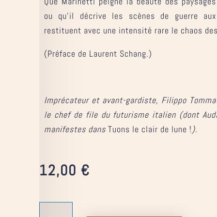
Que Marinetti peigne la beauté des paysages
ou qu’il décrive les scènes de guerre aux
restituent avec une intensité rare le chaos des 
(Préface de Laurent Schang.)
Imprécateur et avant-gardiste, Filippo Tomm
le chef de file du futurisme italien (dont Au
manifestes dans
Tuons le clair de lune !
).
12,00
€
quantité