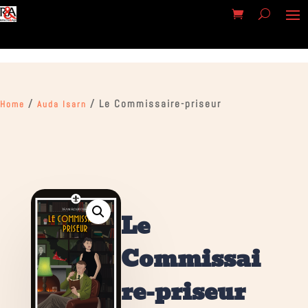
/
/ Le Commissaire-priseur
Home
Auda Isarn
Le
Commissai
re-priseur