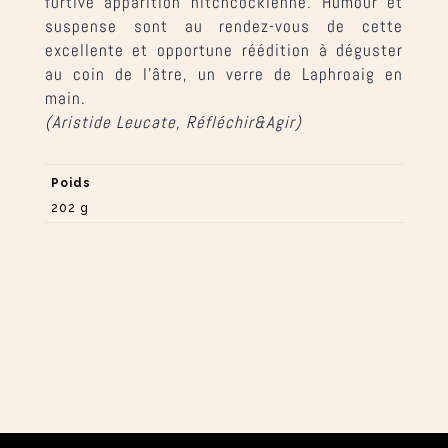
furtive apparition hitchcockienne. Humour et
suspense sont au rendez-vous de cette
excellente et opportune réédition à déguster
au coin de l’âtre, un verre de Laphroaig en
main.
(Aristide Leucate, Réfléchir&Agir)
Poids
202 g