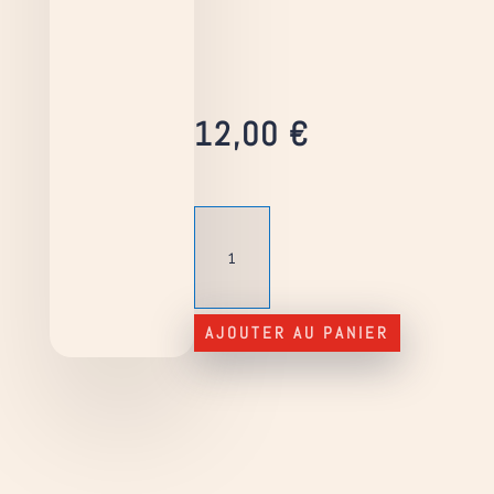
12,00
€
quantité
de
Le
Commissaire-
priseur
AJOUTER AU PANIER