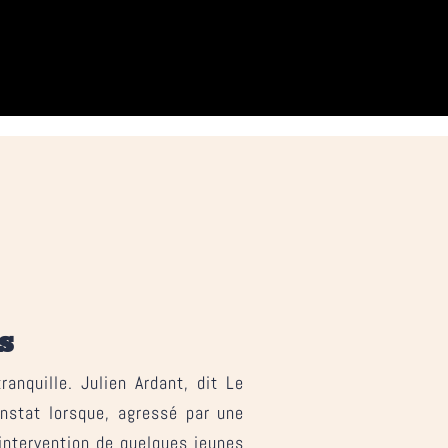
s
anquille. Julien Ardant, dit Le
onstat lorsque, agressé par une
l’intervention de quelques jeunes