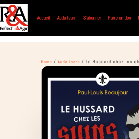
Accueil
Auda Isarn
S’abonner
Faire un don
/
/ Le Hussard chez les s
Home
Auda Isarn