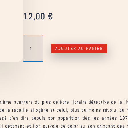
12,00
€
quantité
de
AJOUTER AU PANIER
Le
Hussard
chez
les
skins
ième aventure du plus célèbre libraire-détective de la li
de la racaille allogène et celui, plus ou moins révolu, d
sé d’en dire depuis son apparition dès les années 197
l détonant et l’on survole ce polar au son grinçant des r