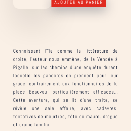
AJOUTER AU PANIER
le
cadavre
de
l'île
d'Yeu
Connaissant l’île comme la littérature de
droite, l’auteur nous emmène, de la Vendée à
Pigalle, sur les chemins d’une enquête durant
laquelle les pandores en prennent pour leur
grade, contrairement aux fonctionnaires de la
place Beauvau, particulièrement efficaces…
Cette aventure, qui se lit d’une traite, se
révèle une sale affaire, avec cadavres,
tentatives de meurtres, tête de maure, drogue
et drame familial…