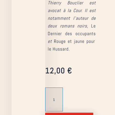
Thierry Bouclier est
avocat à la Cour. Il est
notamment l’auteur de
deux romans noirs,
Le
Dernier des occupants
et
Rouge et jaune pour
le Hussard
.
12,00
€
quantité
de
Le
Hussard
et