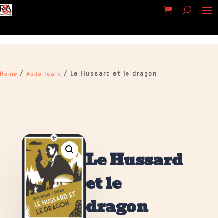
/
/ Le Hussard et le dragon
Home
Auda Isarn
Le Hussard
et le
dragon