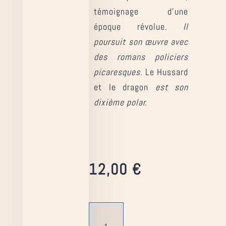
témoignage d’une
époque révolue
. Il
poursuit son œuvre avec
des romans policiers
picaresques.
Le Hussard
et le dragon
est son
dixième polar.
12,00
€
quantité
de