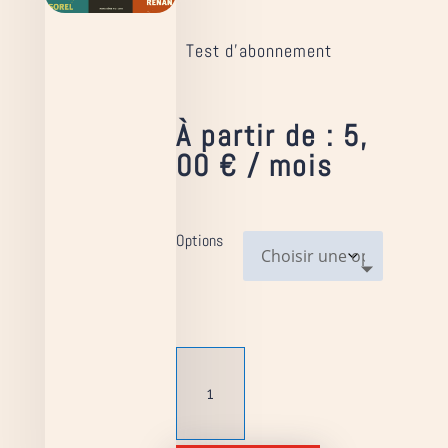
Test d’abonnement
À partir de :
5,
00
€
/ mois
Options
quantité
de
Test
d'abonnement